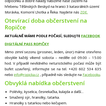
odpočinku a dobré nálady nabízíme naše zázemí na
hřebenu Těšínských Beskyd na hranici 3 katasrálních území
Morávka, Komorní Lhotka a Řeka. Najdete nás
ZDE.
Otevírací doba občerstvení na
Ropičce
AKTUÁLNĚ MÁME PODLE POČASÍ, SLEDUJTE
FACEBOOK
DIGITÁLNÍ PASS ROPIČKY
Mimo zimní sezonu (prosinec, leden, únor) máme otevřeno
obvykle každý víkend sobota – neděle od 09.00 – 15.00
hod. V případě nevlídného neturistického počasí může být
bufet uzavřený, informujte se na tel. +420 602 534 635
nebo
info@ropicka.cz
, případně nás sledujte na
Facebooku
.
Obvyklá nabídka občerstvení
Polévky, kyselica, česnekačka, kulajda a další…
Smažený sýr, hranolky, tatarka.
Hranolky s tatarkou nebo kečupem.