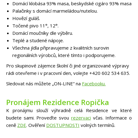
Domácí klobása 93% masa, beskydské cigáro 93% masa
Palačinky s domácí marmeládou/nutelou.
Hovězí guláš.
Točené pivo 11°, 12°.
Domácí moučníky dle výběru.
Teplé a studené nápoje.
Všechna jídla připravujeme z kvalitních surovin
regionálních výrobců, které tímto i podporujeme.
Pro skupinové zájemce školní či jiné organizované výpravy
rádi otevřeme i v pracovní den, volejte +420 602 534 635.
Sledovat nás můžete „ON-LINE“ na
Facebooku.
Pronájem Rezidence Ropička
K pronájmu slouží výhradně celá Residence ve které
budete sami. Proveďte svou
rezervaci
včas. Informace o
ceně
ZDE
. Ověření
DOSTUPNOSTI
volných termínů.